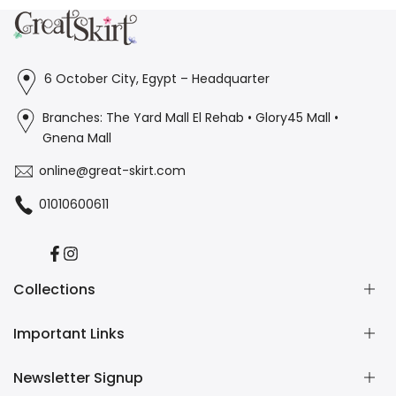
6 October City, Egypt – Headquarter
Branches: The Yard Mall El Rehab • Glory45 Mall •
Gnena Mall
online@great-skirt.com
01010600611
Facebook
Instagram
Collections
Important Links
Casual
Burkini
Newsletter Signup
Home Wear
Contact us