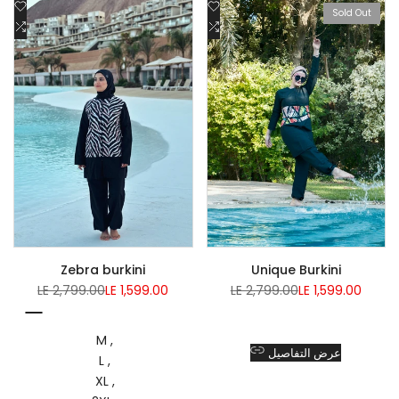
Add
Add
Sold Out
to
Add
to
Add
Wishlist
to
Wishlist
to
Compare
Compare
Zebra burkini
Unique Burkini
Regular
Sale
Regular
Sale
LE 2,799.00
LE 1,599.00
LE 2,799.00
LE 1,599.00
price
price
price
price
Multicolored
M
عرض التفاصيل
L
XL