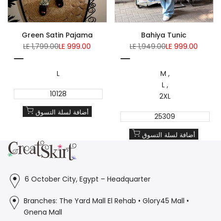
Green Satin Pajama
Bahiya Tunic
Regular
Sale
Regular
Sale
LE 1,799.00
LE 999.00
LE 1,949.00
LE 999.00
price
price
price
price
Green
Grey
L
M
L
10128
2XL
أضافة لسلة التسوق
25309
أضافة لسلة التسوق
6 October City, Egypt – Headquarter
Branches: The Yard Mall El Rehab • Glory45 Mall •
Gnena Mall