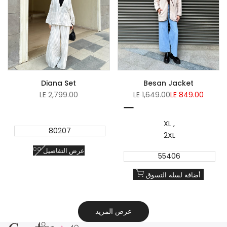
Diana Set
Besan Jacket
Sale
Regular
Sale
LE 2,799.00
LE 1,649.00
LE 849.00
price
price
price
Light
Black
Beige
XL
80207
2XL
عرض التفاصيل
55406
أضافة لسلة التسوق
عرض المزيد