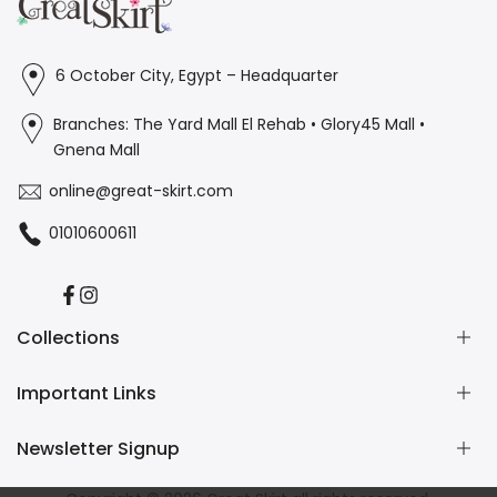
6 October City, Egypt – Headquarter
Branches: The Yard Mall El Rehab • Glory45 Mall •
Gnena Mall
online@great-skirt.com
01010600611
Facebook
Instagram
Collections
Important Links
Casual
Burkini
Newsletter Signup
Home Wear
Contact us
Refund and Returns Policy