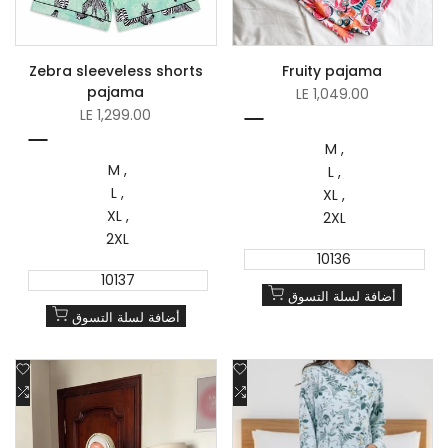
Zebra sleeveless shorts
Fruity pajama
pajama
Sale
LE 1,049.00
price
Sale
LE 1,299.00
Multicoloured
price
Multicoloured
M
M
L
L
XL
XL
2XL
2XL
10136
10137
أضافة لسلة التسوق
أضافة لسلة التسوق
Add
Add
to
Add
to
Add
Wishlist
to
Wishlist
to
Compare
Compare