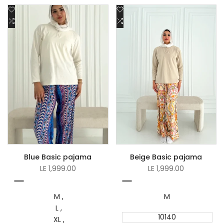
Add
Add
to
Add
to
Add
Wishlist
to
Wishlist
to
Compare
Compare
Blue Basic pajama
Beige Basic pajama
Sale
Sale
LE 1,999.00
LE 1,999.00
price
price
Blue
Beige
M
M
L
10140
XL