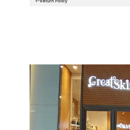
Return Policy
Leather
Leather
Bag
Bag
Belt
Belt