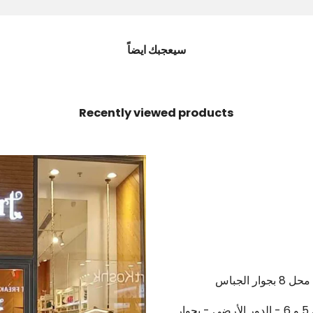
سيعجبك ايضاً
Recently viewed products
ر الجباس
لرحاب - The yerd mall - بين بوابتى 5 و 6 - الدور الأرضي - بجوار