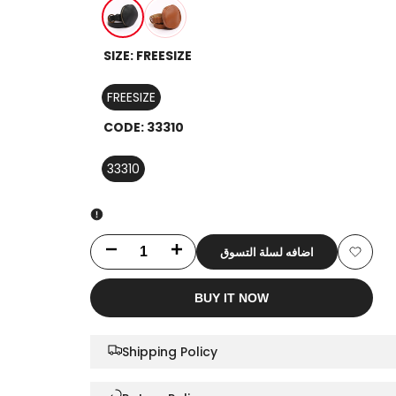
Black
Cammel
SIZE:
FREESIZE
FREESIZE
CODE:
33310
33310
اضافه لسلة التسوق
Decrease
Increase
Add
quantity
quantity
BUY IT NOW
to
for
for
Wishlis
Shipping Policy
Coin
Coin
Purse
Purse