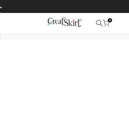
مت
0
t