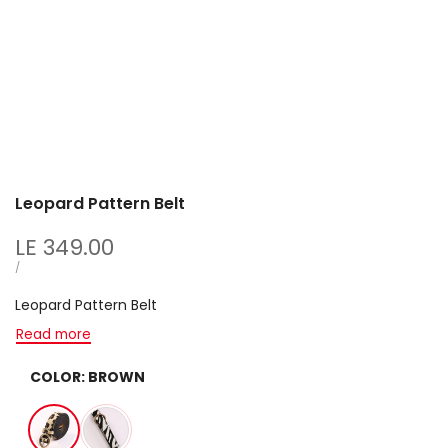
Leopard Pattern Belt
Sale
LE 349.00
price
UNIT
PER
/
PRICE
Leopard Pattern Belt
Read more
COLOR:
BROWN