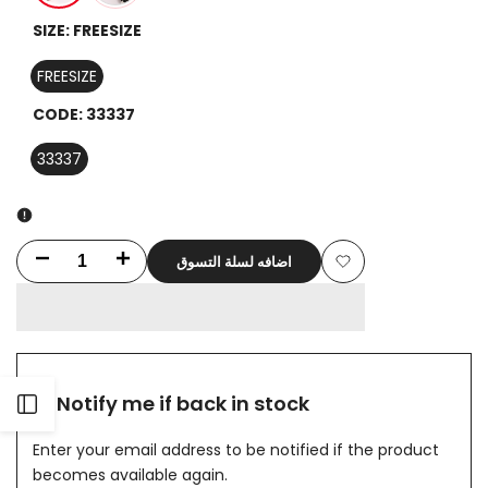
Brown
White
SIZE:
FREESIZE
FREESIZE
CODE:
33337
33337
اضافه لسلة التسوق
Decrease
Increase
Add
quantity
quantity
to
for
for
Wishlist
Leopard
Leopard
Notify me if back in stock
Open
Pattern
Pattern
Enter your email address to be notified if the product
Sidebar
Belt
Belt
becomes available again.