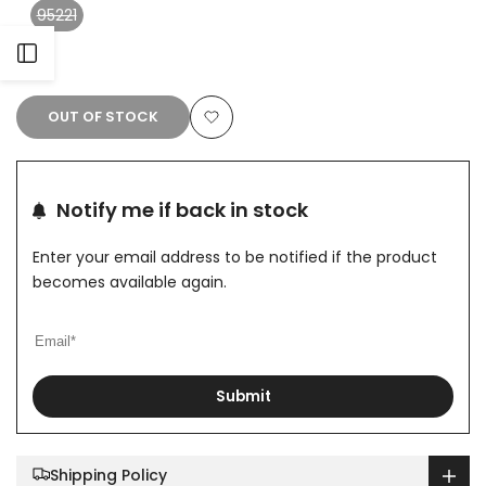
95221
Variant
sold
Open
out
Sidebar
OUT OF STOCK
Add
to
Notify me if back in stock
Wishlist
Enter your email address to be notified if the product
becomes available again.
Submit
Shipping Policy