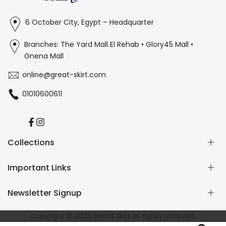
6 October City, Egypt – Headquarter
Branches: The Yard Mall El Rehab • Glory45 Mall •
Gnena Mall
online@great-skirt.com
01010600611
Facebook
Instagram
Collections
Important Links
Casual
Burkini
Newsletter Signup
Home Wear
Contact us
Refund and Returns Policy
Subscribe to our newsletter and get 10% off your first
Copyright © 2026
Great Skirt
all rights reserved.
Shipping Policy