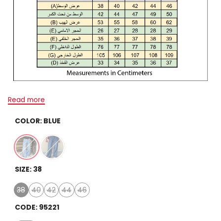
Read more
COLOR:
BLUE
Variant
Blue
Variant
Dark
SIZE:
38
sold
sold
Blue
out
out
38
40
42
44
46
Variant
Variant
Variant
Variant
Variant
sold
sold
sold
sold
sold
CODE:
95221
out
out
out
out
out