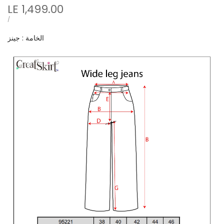
Sale
LE 1,499.00
price
UNIT
PER
/
PRICE
الخامة : جينز