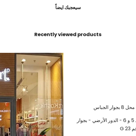
سيعجبك ايضاً
Recently viewed products
ر الجباس
لرحاب - The yerd mall - بين بوابتى 5 و 6 - الدور الأرضي - بجوار