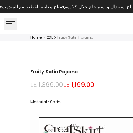
Skip
اح استبدال و استرجاع خلال ١٤ يوم
متاح معاينه القطعه مع المندوب
to
content
Home
2XL
Fruity Satin Pajama
Fruity Satin Pajama
Regular
Sale
LE 1,399.00
LE 1,199.00
price
price
UNIT
PER
/
PRICE
Material : Satin