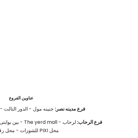
عناوين الفروع
فرع مدينه نصر:
جنينه مول - الدور التالت - محل 8 بجوا
فرع الرحاب:
محل PIXI للشوزات - محل رقم G 23