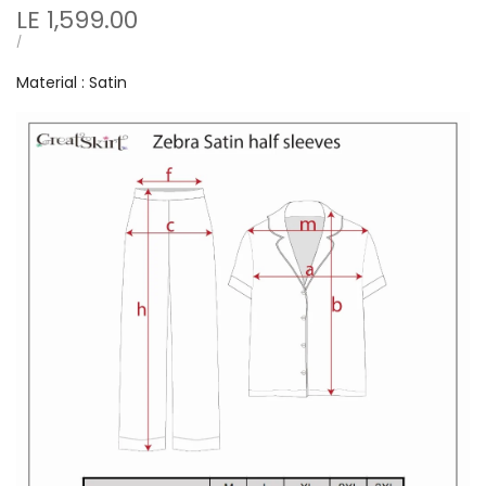
Sale
LE 1,599.00
price
UNIT
PER
/
PRICE
Material : Satin