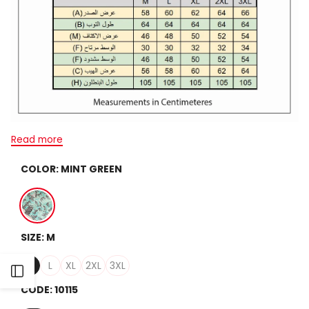
Read more
COLOR:
MINT GREEN
Mint
SIZE:
M
Green
M
L
XL
2XL
3XL
Open
CODE:
10115
Sidebar