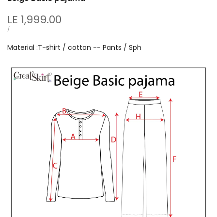
Sale
LE 1,999.00
price
UNIT
PER
/
PRICE
Material :T-shirt / cotton -- Pants / Sph