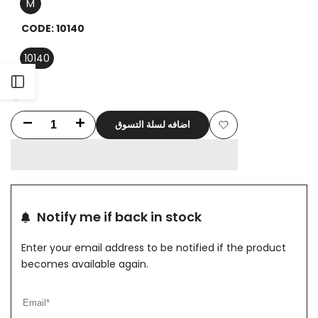
M
CODE:
10140
10140
Open
Sidebar
اضافه لسلة التسوق
Decrease
Increase
Add
quantity
quantity
to
for
for
Wishlist
Beige
Beige
Notify me if back in stock
Basic
Basic
Enter your email address to be notified if the product
pajama
pajama
becomes available again.