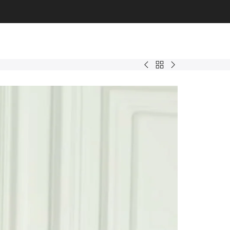
Back
Hoor
Flamingo
to
Abaya
Burkini
2XL