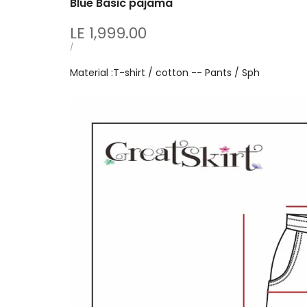
Blue Basic pajama
Sale
LE 1,999.00
price
UNIT
PER
/
PRICE
Material :T-shirt / cotton -- Pants / Sph